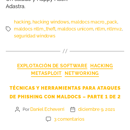
Adastra.
hacking
hacking windows
maldocs macro_pack
,
,
,
maldocs ntlm_theft
maldocs unicorn
ntlm
ntlmv2
,
,
,
,
seguridad windows
EXPLOTACIÓN DE SOFTWARE
HACKING
METASPLOIT
NETWORKING
TÉCNICAS Y HERRAMIENTAS PARA ATAQUES
DE PHISHING CON MALDOCS – PARTE 1 DE 2
Daniel Echeverri
diciembre 9, 2021
Por
3 comentarios