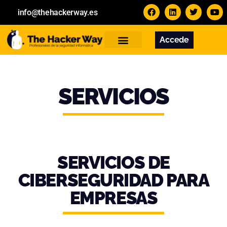
info@thehackerway.es
Accede
Servicios
Formación
Contacto
SERVICIOS
SERVICIOS DE
CIBERSEGURIDAD PARA
EMPRESAS