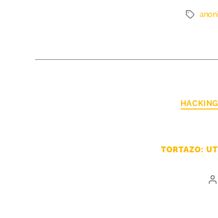
anon
HACKIN
TORTAZO: UT