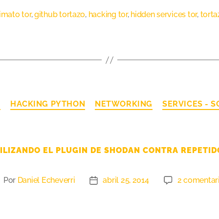
imato tor
,
github tortazo
,
hacking tor
,
hidden services tor
,
torta
G
HACKING PYTHON
NETWORKING
SERVICES - 
ILIZANDO EL PLUGIN DE SHODAN CONTRA REPETID
Por
Daniel Echeverri
abril 25, 2014
2 comentar