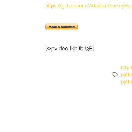
https://github.com/Adastra-thw/pyHac
[wpvideo lkhJbJ3B]
http 
pyth
pytho