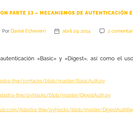
ON PARTE 13 – MECANISMOS DE AUTENTICACIÓN 
Por
Daniel Echeverri
abril 29, 2014
2 comentar
utenticación «Basic» y «Digest», así como el uso
dastra-thw/pyHacks/blob/master/BasicAuth.py
Adastra-thw/pyHacks/blob/master/DigestAuth.py
ithub.com/Adastra-thw/pyHacks/blob/master/DigestAuthRe