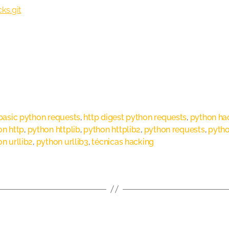
ks.git
basic python requests
,
http digest python requests
,
python ha
on http
,
python httplib
,
python httplib2
,
python requests
,
pytho
n urllib2
,
python urllib3
,
técnicas hacking