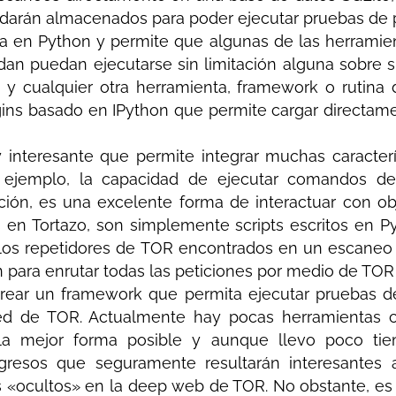
arán almacenados para poder ejecutar pruebas de p
ita en Python y permite que algunas de las herramie
n puedan ejecutarse sin limitación alguna sobre 
 y cualquier otra herramienta, framework o rutina 
ns basado en IPython que permite cargar directam
nteresante que permite integrar muchas característ
 ejemplo, la capacidad de ejecutar comandos de
ión, es una excelente forma de interactuar con ob
s en Tortazo, son simplemente scripts escritos en 
los repetidores de TOR encontrados en un escaneo 
n para enrutar todas las peticiones por medio de TOR
crear un framework que permita ejecutar pruebas d
ed de TOR. Actualmente hay pocas herramientas co
e la mejor forma posible y aunque llevo poco ti
gresos que seguramente resultarán interesantes
os «ocultos» en la deep web de TOR. No obstante, es