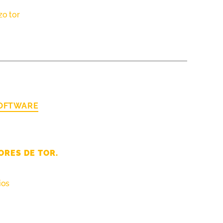
zo tor
SOFTWARE
ORES DE TOR.
ios