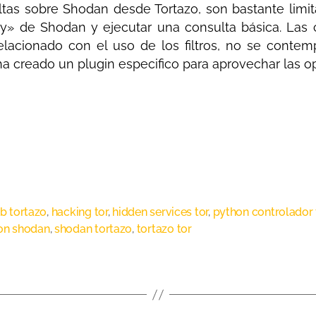
ltas sobre Shodan desde Tortazo, son bastante limi
» de Shodan y ejecutar una consulta básica. Las c
lacionado con el uso de los filtros, no se contem
ha creado un plugin especifico para aprovechar las 
b tortazo
,
hacking tor
,
hidden services tor
,
python controlador 
on shodan
,
shodan tortazo
,
tortazo tor