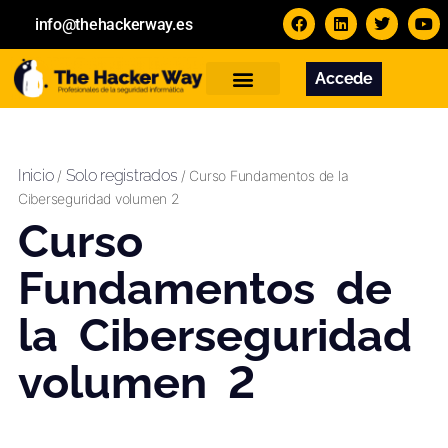
info@thehackerway.es
Accede
Servicios
Formación
Contacto
Inicio
Solo registrados
/
/ Curso Fundamentos de la
Ciberseguridad volumen 2
Curso
Fundamentos de
la Ciberseguridad
volumen 2