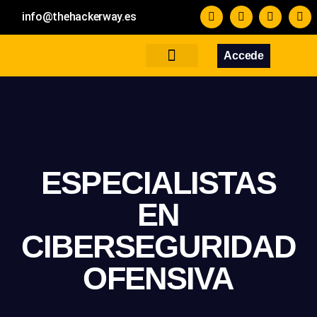
info@thehackerway.es
Accede
Servicios
Formación
Blog
Contacto
ESPECIALISTAS
EN
CIBERSEGURIDAD
OFENSIVA