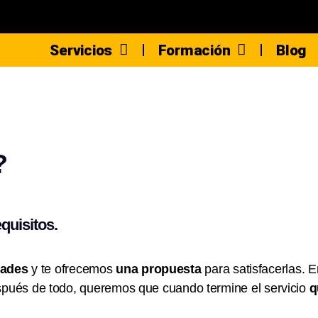
Servicios
Formación
Blog
?
equisitos.
dades
y te ofrecemos
una propuesta
para satisfacerlas. 
spués de todo, queremos que cuando termine el servicio
q