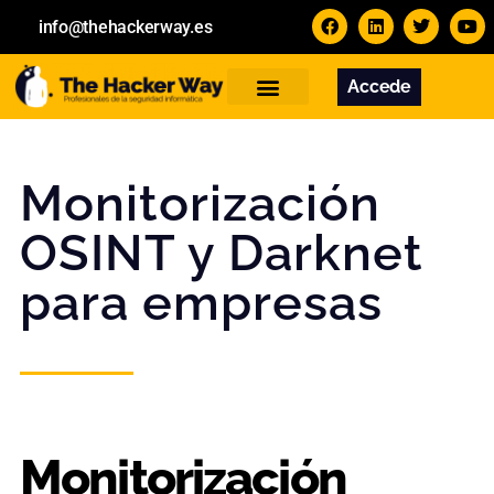
info@thehackerway.es
Accede
Servicios
Formación
Contacto
Monitorización
OSINT y Darknet
para empresas
Monitorización