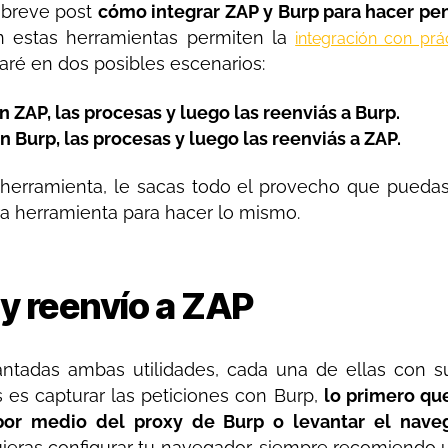
e breve post
cómo integrar ZAP y Burp para hacer pen
n estas herramientas permiten la
integración con prá
aré en dos posibles escenarios:
n ZAP, las procesas y luego las reenviás a Burp.
n Burp, las procesas y luego las reenviás a ZAP.
na herramienta, le sacas todo el provecho que pueda
tra herramienta para hacer lo mismo.
y reenvío a ZAP
vantadas ambas utilidades, cada una de ellas con 
es es capturar las peticiones con Burp,
lo primero que
or medio del proxy de Burp o levantar el naveg
ieras configurar tu navegador, siempre recomiendo ut