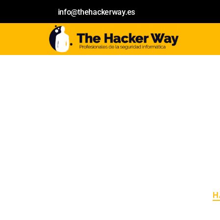
info@thehackerway.es
H