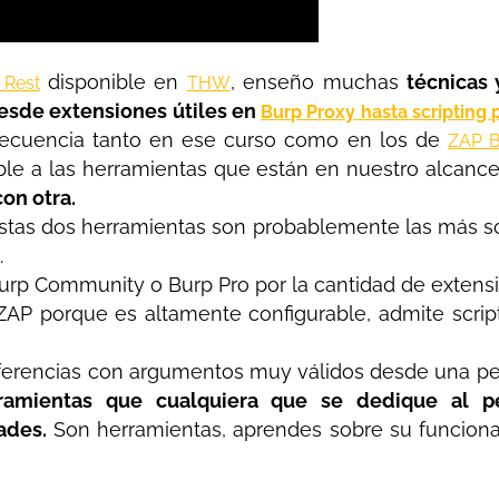
disponible en
, enseño muchas
técnicas 
 Rest
THW
desde extensiones útiles en
Burp Proxy hasta scripting 
recuencia tanto en ese curso como en los de
ZAP B
ble a las herramientas que están en nuestro alcanc
con otra.
estas dos herramientas son probablemente las más s
.
urp Community o Burp Pro por la cantidad de extensi
r ZAP porque es altamente configurable, admite scri
referencias con argumentos muy válidos desde una per
amientas que cualquiera que se dedique al pe
ades.
Son herramientas, aprendes sobre su funciona