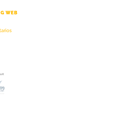
NG WEB
arios