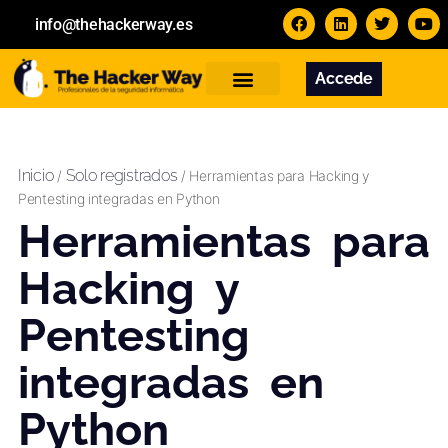
info@thehackerway.es
Accede
Servicios
Formación
Contacto
Inicio
Solo registrados
/
/ Herramientas para Hacking y
Pentesting integradas en Python
Herramientas para
Hacking y
Pentesting
integradas en
Python