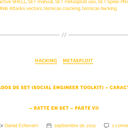
ractive SHELL
,
SET manual
,
SET metasploit uso
,
SET Spear Phi
Web Attacks vectors
,
técnicas cracking
,
técnicas hacking
HACKING
METASPLOIT
DOS DE SET (SOCIAL ENGINEER TOOLKIT) – CARAC
– RATTE EN SET – PARTE VII
or
Daniel Echeverri
septiembre 26, 2011
1 comen