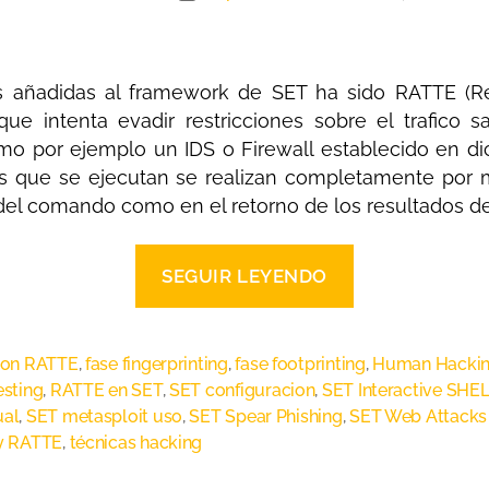
cas añadidas al framework de SET ha sido RATTE (
ue intenta evadir restricciones sobre el trafico s
mo por ejemplo un IDS o Firewall establecido en dic
os que se ejecutan se realizan completamente por
 del comando como en el retorno de los resultados de
SEGUIR LEYENDO
ion RATTE
,
fase fingerprinting
,
fase footprinting
,
Human Hacki
esting
,
RATTE en SET
,
SET configuracion
,
SET Interactive SHE
al
,
SET metasploit uso
,
SET Spear Phishing
,
SET Web Attacks
y RATTE
,
técnicas hacking