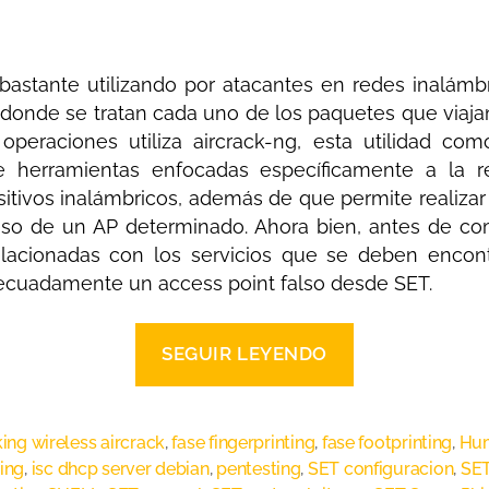
bastante utilizando por atacantes en redes inalámbr
donde se tratan cada uno de los paquetes que viajan
s operaciones utiliza aircrack-ng, esta utilidad 
e herramientas enfocadas específicamente a la r
ositivos inalámbricos, además de que permite realiz
eso de un AP determinado. Ahora bien, antes de com
elacionadas con los servicios que se deben encont
decuadamente un access point falso desde SET.
SEGUIR LEYENDO
ing wireless aircrack
,
fase fingerprinting
,
fase footprinting
,
Hu
ing
,
isc dhcp server debian
,
pentesting
,
SET configuracion
,
SE