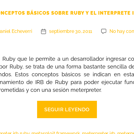
NCEPTOS BÁSICOS SOBRE RUBY Y EL INTERPRETE 
aniel Echeverri
septiembre 30, 2011
No hay com
 de Ruby que le permite a un desarrollador ingresar
or Ruby, se trata de una forma bastante sencilla d
ndos. Estos conceptos básicos se indican en esta
namiento de IRB de Ruby para poder ejecutar func
metidas y con una sesión meterpreter.
SEGUIR LEYENDO
preter irb ruby
,
metasploit framework
,
meterpreter irb
,
meterpr