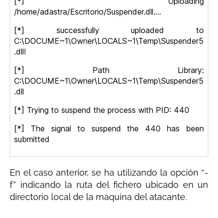
[*] Uploading
/home/adastra/Escritorio/Suspender.dll….
[*] successfully uploaded to
C:\DOCUME~1\Owner\LOCALS~1\Temp\Suspender5
.dll!
[*] Path Library:
C:\DOCUME~1\Owner\LOCALS~1\Temp\Suspender5
.dll
[*] Trying to suspend the process with PID: 440
[*] The signal to suspend the 440 has been
submitted
En el caso anterior, se ha utilizando la opción “-
f” indicando la ruta del fichero ubicado en un
directorio local de la maquina del atacante.