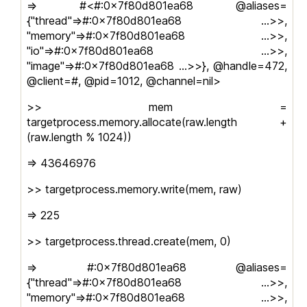
=> #<#:0x7f80d801ea68 @aliases=
{"thread"=>#:0x7f80d801ea68 …>>,
"memory"=>#:0x7f80d801ea68 …>>,
"io"=>#:0x7f80d801ea68 …>>,
"image"=>#:0x7f80d801ea68 …>>}, @handle=472,
@client=#, @pid=1012, @channel=nil>
>> mem =
targetprocess.memory.allocate(raw.length +
(raw.length % 1024))
=> 43646976
>> targetprocess.memory.write(mem, raw)
=> 225
>> targetprocess.thread.create(mem, 0)
=> #:0x7f80d801ea68 @aliases=
{"thread"=>#:0x7f80d801ea68 …>>,
"memory"=>#:0x7f80d801ea68 …>>,