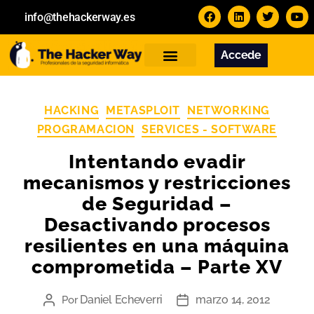
info@thehackerway.es
Accede
Servicios
Formación
Contacto
HACKING
METASPLOIT
NETWORKING
PROGRAMACION
SERVICES - SOFTWARE
Intentando evadir
mecanismos y restricciones
de Seguridad –
Desactivando procesos
resilientes en una máquina
comprometida – Parte XV
Daniel Echeverri
marzo 14, 2012
Por