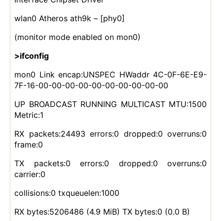
wlan0 Atheros ath9k – [phy0]
(monitor mode enabled on mon0)
>ifconfig
mon0 Link encap:UNSPEC HWaddr 4C-0F-6E-E9-
7F-16-00-00-00-00-00-00-00-00-00-00
UP BROADCAST RUNNING MULTICAST MTU:1500
Metric:1
RX packets:24493 errors:0 dropped:0 overruns:0
frame:0
TX packets:0 errors:0 dropped:0 overruns:0
carrier:0
collisions:0 txqueuelen:1000
RX bytes:5206486 (4.9 MiB) TX bytes:0 (0.0 B)