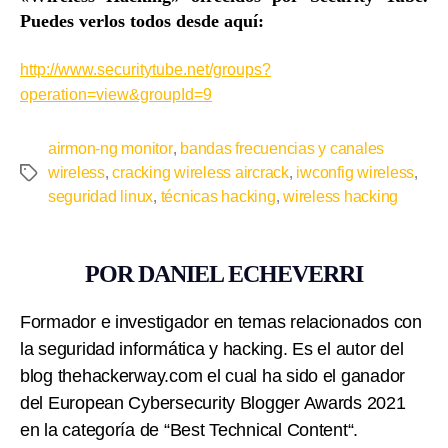
Puedes verlos todos desde aquí:
http://www.securitytube.net/groups?
operation=view&groupId=9
airmon-ng monitor
,
bandas frecuencias y canales
wireless
,
cracking wireless aircrack
,
iwconfig wireless
,
seguridad linux
,
técnicas hacking
,
wireless hacking
POR DANIEL ECHEVERRI
Formador e investigador en temas relacionados con
la seguridad informática y hacking. Es el autor del
blog thehackerway.com el cual ha sido el ganador
del European Cybersecurity Blogger Awards 2021
en la categoría de “Best Technical Content“.