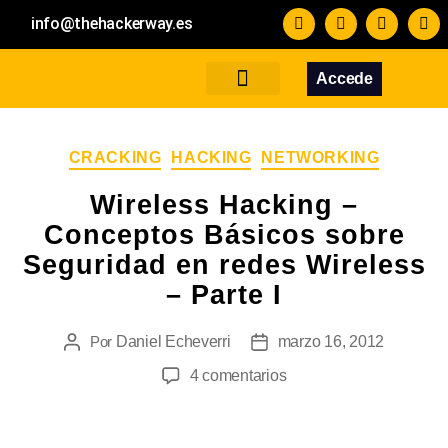
info@thehackerway.es
Accede
Servicios
Formación
Blog
Contacto
CRACKING
HACKING
NETWORKING
Wireless Hacking –
Conceptos Básicos sobre
Seguridad en redes Wireless
– Parte I
Por
Daniel Echeverri
marzo 16, 2012
4 comentarios