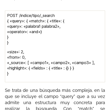
POST /indice/tipo/_search
{ «query»: { «match»: { «title»: {
«query»: «palabra1 palabra2»,
«operator»: «and»}
}
}
«size»: 2,
«from»: 0,
«_source»: [ «campo1», «campo2», «campo3» ],
«highlight»: { «fields» : { «title» : {} } }
}
Se trata de una búsqueda más compleja, en la
que se incluye el campo “query” que a su vez
admite una estructura muy concreta para
realizar la búsqueda. Con “match” se