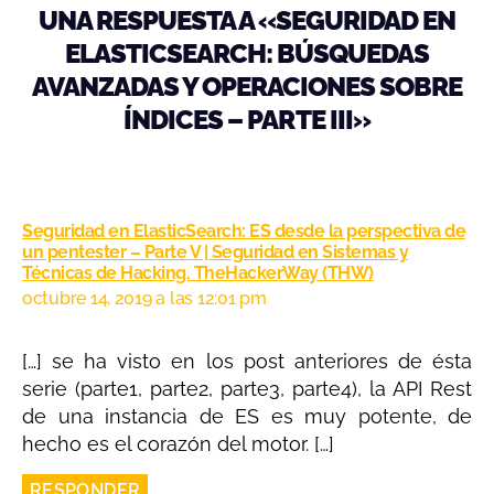
UNA RESPUESTA A «SEGURIDAD EN
ELASTICSEARCH: BÚSQUEDAS
AVANZADAS Y OPERACIONES SOBRE
ÍNDICES – PARTE III»
Seguridad en ElasticSearch: ES desde la perspectiva de
un pentester – Parte V | Seguridad en Sistemas y
Técnicas de Hacking. TheHackerWay (THW)
octubre 14, 2019 a las 12:01 pm
[…] se ha visto en los post anteriores de ésta
serie (parte1, parte2, parte3, parte4), la API Rest
de una instancia de ES es muy potente, de
hecho es el corazón del motor. […]
RESPONDER