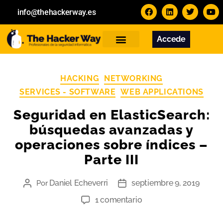
info@thehackerway.es
Accede
Servicios
Formación
Contacto
HACKING
NETWORKING
SERVICES - SOFTWARE
WEB APPLICATIONS
Seguridad en ElasticSearch:
búsquedas avanzadas y
operaciones sobre índices –
Parte III
Daniel Echeverri
septiembre 9, 2019
Por
1 comentario