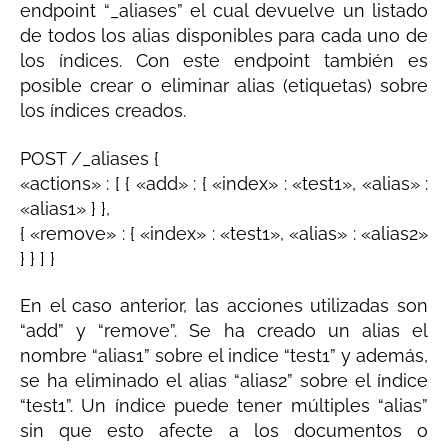
endpoint “_aliases” el cual devuelve un listado
de todos los alias disponibles para cada uno de
los índices. Con este endpoint también es
posible crear o eliminar alias (etiquetas) sobre
los índices creados.
POST /_aliases {
«actions» : [ { «add» : { «index» : «test1», «alias» :
«alias1» } },
{ «remove» : { «index» : «test1», «alias» : «alias2»
} } ] }
En el caso anterior, las acciones utilizadas son
“add” y “remove”. Se ha creado un alias el
nombre “alias1” sobre el indice “test1” y además,
se ha eliminado el alias “alias2” sobre el índice
“test1”. Un índice puede tener múltiples “alias”
sin que esto afecte a los documentos o