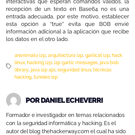
interactivas que esperan comandos validos, la
recepción de un texto en Base64 no es una
entrada adecuada, por este motivo, establecer
esta opción a “true” evita que BOB envié
información adicional a la aplicación que recibe
los datos en el otro lado.
anonimato i2p
arquitectura i2p
garlicat i2p
hack
,
,
,
linux
hacking i2p
i2p garlic messages
java bob
,
,
,
library
java i2p api
seguridad linux
técnicas
,
,
,
hacking
tuneles i2p
,
POR DANIEL ECHEVERRI
Formador e investigador en temas relacionados
con la seguridad informática y hacking. Es el
autor del blog thehackerway.com el cual ha sido