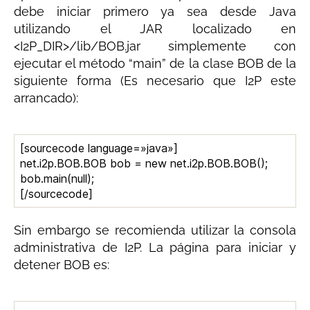
debe iniciar primero ya sea desde Java
utilizando el JAR localizado en
<I2P_DIR>/lib/BOB.jar simplemente con
ejecutar el método “main” de la clase BOB de la
siguiente forma (Es necesario que I2P este
arrancado):
[sourcecode language=»java»]
net.i2p.BOB.BOB bob = new net.i2p.BOB.BOB();
bob.main(null);
[/sourcecode]
Sin embargo se recomienda utilizar la consola
administrativa de I2P. La página para iniciar y
detener BOB es: