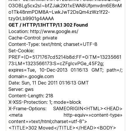
O3OBLg5cx2sI~bfZJak2Xt1xEWA8Ufpmvdm6E8nM
o1Tk48nmPDM8A~LwkJwT2DsQm4zWz1f22-
tzy0rLb9901g4AAAA
GET / HTTP/1.1HTTP/1.1 302 Found
Location: http://www.google.es/
Cache-Control: private
Content-Type: text/html; charset=UTF-8
Set-Cookie:
PREF=ID=5171767cd5214b8d:FF=0:TM=13235661
73:LM=1323566173:S=cZFgIcvPGe_45F2g;
expires=Tue, 10-Dec-2013 01:16:13 GMT; path=/;
domain=.google.com
Date: Sun, 11 Dec 2011 01:16:13 GMT
Server: gws
Content-Length: 218
X-XSS-Protection: 1; mode=block
X-Frame-Options: SAMEORIGIN<HTML><HEAD>
<meta http-equiv=»content-type»
content=»text/html;charset=utf-8″>
<TITLE>302 Moved</TITLE></HEAD><BODY>