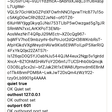
~5O5vFO4j~VuD1YdzmcA~bAbn9XJeqC31fU8RaSji
L7UgWel-
VQLSr7GcHiKbGZPdXFOwfnNNCi1gvwTHc877u15o
c5AKgD0wCRh2B2ZJeNd~of0TZ6-
6XuHWYjlggGkyqGJNsI753TLlbP5wOwzgad5g7gJR
SRmWN7xxLArKXPoT3EMb-
AosMezNnT4QRpJi29MEctr~XZ0cQg967-
bqWFV7hoE9mbzyrhi-6sPtnJot2dQH38WKnbRsT-
AfpHGkdVXgWreydHAVw9Kis6E9WFoILpiP5XerRIQ
4FxYkQ0je22ZATS7t-
Is1Z6qsD0Q5YJOabNJu544QJM4eux2Ngp5v1girdd
XncA~8Z1OhMSHAVFoY2D6m1JTUCSHhb0bQmcjk
O3OBLg5cx2sI~bfZJak2Xt1xEWA8Ufpmvdm6E8nM
o1Tk48nmPDM8A~LwkJwT2DsQm4zWz1f22-
tzy0rLb9901g4AAAA
quiet true
OK Quiet set
outhost 127.0.0.1
OK outhost set
outport 601
OK outbound port set