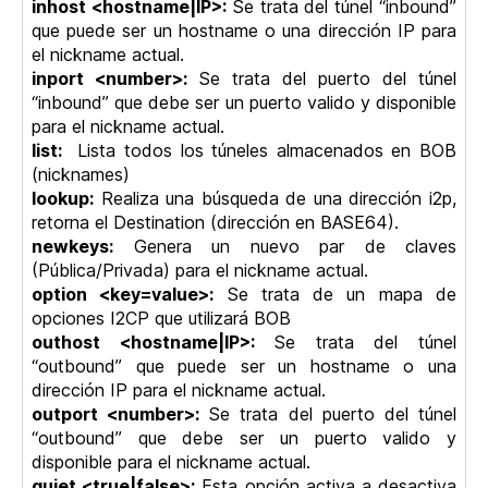
inhost <hostname|IP>:
Se trata del túnel “inbound”
que puede ser un hostname o una dirección IP para
el nickname actual.
inport <number>:
Se trata del puerto del túnel
“inbound” que debe ser un puerto valido y disponible
para el nickname actual.
list:
Lista todos los túneles almacenados en BOB
(nicknames)
lookup:
Realiza una búsqueda de una dirección i2p,
retorna el Destination (dirección en BASE64).
newkeys:
Genera un nuevo par de claves
(Pública/Privada) para el nickname actual.
option <key=value>:
Se trata de un mapa de
opciones I2CP que utilizará BOB
outhost <hostname|IP>:
Se trata del túnel
“outbound” que puede ser un hostname o una
dirección IP para el nickname actual.
outport <number>:
Se trata del puerto del túnel
“outbound” que debe ser un puerto valido y
disponible para el nickname actual.
quiet <true|false>:
Esta opción activa a desactiva