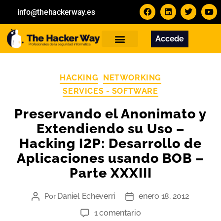
info@thehackerway.es
Accede
Servicios
Formación
Contacto
HACKING
NETWORKING
SERVICES - SOFTWARE
Preservando el Anonimato y
Extendiendo su Uso –
Hacking I2P: Desarrollo de
Aplicaciones usando BOB –
Parte XXXIII
Daniel Echeverri
enero 18, 2012
Por
1 comentario