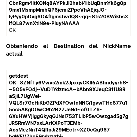
CbnRgm4ItKQNq8AYPkJI2habi4ibUqBnmYk6g0p
9mx1MsmpMmbQP6jemiZPpcVhAEjqJO-
IyPyy0pDvg6O4fIgmstwdQS~qq~Sts20BWikhsX
ifQL87wnXtiN9e-PluyNAAAA
OK
Obteniendo el Destination del NickName
actual
getdest
OK 8ZNfTy6Vwvs2mk2JpxqvCKIRrABhndyyrhS-
~5O5vFO4j~VuD1YdzmcA~bAbn9XJeqC31fU8R
aSjiL7UgWel-
VQLSr7GcHiKbGZPdXFOwfnNNCi1gvwTHc877u1
5oc5AKgD0wCRh2B2ZJeNd~of0TZ6-
6XuHWYjlggGkyqGJNsI753TLlbP5wOwzgad5g7g
JRSRmWN7xxLArKXPoT3EMb-
AosMezNnT4QRpJi29MEctr~XZ0cQg967-
bqWFV7hoE9mbzyrhi-