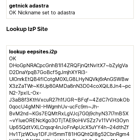
getnick adastra
OK Nickname set to adastra
Lookup I2P Site
lookup eepsites.i2p
OK
DHoGpNRACpcGnhB1l14ZRQFjnQtNvItX7~bZylgVa
D2DnaYpqB7GoBcf5gJmjhXYRi3-
UlOnrkEtQB4fICotgM0XLG8LHyNQVkj6rAnGSWBw
X3zZaTWr~K6Up80AMDa8nN3D04coXQiL8Jn4~pc
N2-7pxIL-Ox-
J3aB8f3KthVxcuR27h1fJGR~BFqf~4ZdC7rGItokOb
0qocU4gMNI-HWgmhUv-ucFc9m~Jh-
BvM2nd~KGs7EQMtRxLgVJcj7G0j9chyN37l7mB5X
~vYIueORENcKgo3OTjTAE9oHiVSZz7v11VVH3Oyn
Up65QdtVXLCrqsqr4nJoFnApUcX5uYY4h~24dthZf
Hv1TjzWOuy1DFJH5mmT81HGQhtQI8g52CbnRgm4