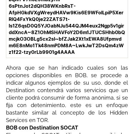
6sPtnJot2dQH38WKnbRsT-
AfpHGkdVXgWreydHAVw9Kis6E9WFoILpiP5Xer
RIQ4FxYkQ0je22ZATS7t-
Is1Z6qsD0Q5YJOabNJu544QJM4eux2Ngp5v1gir
ddXncA~8Z1OhMSHAVFoY2D6m1JTUCSHhb0bQ
mcjkO3OBLg5cx2sI~bfZJak2Xt1xEWA8Ufpmvd
m6E8nMo1Tk48nmPDM8A~LwkJwT2DsQm4zW
z1f22-tzy0rLb9901g4AAAA
Ahora que se han indicado cuales son las
opciones disponibles en BOB, se procede a
indicar algunos ejemplos de su uso, donde el
Destination contendrá varios servicios que un
cliente podrá consumir de forma anónima, si se
fija con detenimiento, este es un enfoque
bastante similar al concepto de los Hidden
Services en TOR.
BOB con Destination SOCAT