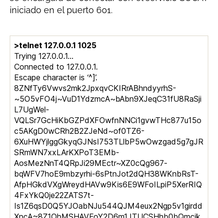
iniciado en el puerto 601.
>telnet 127.0.0.1 1025
Trying 127.0.0.1…
Connected to 127.0.0.1.
Escape character is ‘^]’.
8ZNfTy6Vwvs2mk2JpxqvCKIRrABhndyyrhS-
~5O5vFO4j~VuD1YdzmcA~bAbn9XJeqC31fU8RaSji
L7UgWel-
VQLSr7GcHiKbGZPdXFOwfnNNCi1gvwTHc877u15o
c5AKgD0wCRh2B2ZJeNd~of0TZ6-
6XuHWYjlggGkyqGJNsI753TLlbP5wOwzgad5g7gJR
SRmWN7xxLArKXPoT3EMb-
AosMezNnT4QRpJi29MEctr~XZ0cQg967-
bqWFV7hoE9mbzyrhi-6sPtnJot2dQH38WKnbRsT-
AfpHGkdVXgWreydHAVw9Kis6E9WFoILpiP5XerRIQ
4FxYkQ0je22ZATS7t-
Is1Z6qsD0Q5YJOabNJu544QJM4eux2Ngp5v1girdd
XncA~8Z1OhMSHAVFoY2D6m1JTUCSHhb0bQmcjk