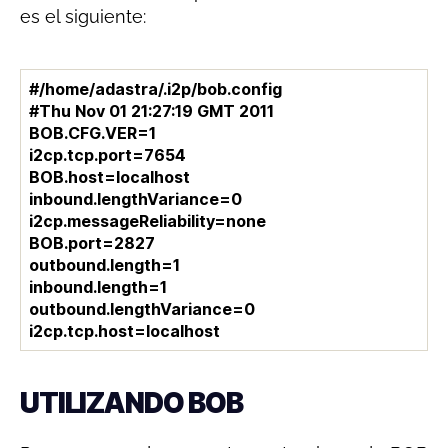
es el siguiente:
#/home/adastra/.i2p/bob.config
#Thu Nov 01 21:27:19 GMT 2011
BOB.CFG.VER=1
i2cp.tcp.port=7654
BOB.host=localhost
inbound.lengthVariance=0
i2cp.messageReliability=none
BOB.port=2827
outbound.length=1
inbound.length=1
outbound.lengthVariance=0
i2cp.tcp.host=localhost
UTILIZANDO BOB