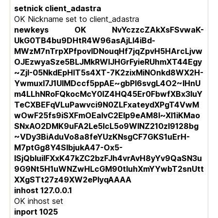
setnick client_adastra
OK Nickname set to client_adastra
newkeys OK NvYczzcZAkXsFSvwaK-
UkG0TB4bu9DHtR4W96asAjLl4iBd-
MWzM7nTrpXPfpovlDNouqHf7jqZpvH5HArcLjvw
OJEzwyaSze5BLJMkRWIJHGrFyieRUhmXT44Egy
~ZjI-05NkdEpHIT5s4XT-7K2zixMiNOnkd8WX2H-
Ywmuxl7J1UIMDccf5ppAE~gbPl6svgL4O2~IHnU
m4LLhNRoFQkocMcY0IZ4HQ45Er0FbwfXBx3luY
TeCXBEFqVLuPawvci9N0ZLFxateydXPgT4VwM
wOwF25fs9iSXFmOEaIvC2Elp9eAM8l~Xl1iKMao
SNxAO2DMK9uFA2Le5lcL5o9WINZ210zI9128bg
~VDy3BiAduVo8a8feYUzKNsgCF7GKS1uErH-
M7ptGg8Y4SlbjukA47-Ox5-
ISjQbIuilFXxK47kZC2bzFJh4vrAvH8yYv9QaSN3u
9G9Nt5H1uWNZwHLcGM90tIuhXmYYwbT2snUtt
XXgSTt27z49XW2ePlyqAAAA
inhost 127.0.0.1
OK inhost set
inport 1025