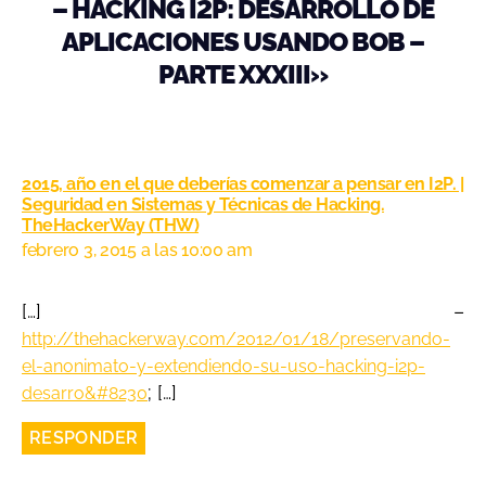
– HACKING I2P: DESARROLLO DE
APLICACIONES USANDO BOB –
PARTE XXXIII»
2015, año en el que deberías comenzar a pensar en I2P. |
Seguridad en Sistemas y Técnicas de Hacking.
TheHackerWay (THW)
febrero 3, 2015 a las 10:00 am
[…] –
http://thehackerway.com/2012/01/18/preservando-
el-anonimato-y-extendiendo-su-uso-hacking-i2p-
; […]
desarro&#8230
RESPONDER