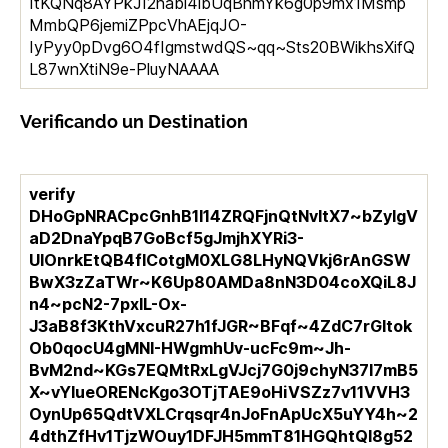
ItKQNq8AYPkJI2habi4ibUqBnmYk6g0p9mx1Msmp
MmbQP6jemiZPpcVhAEjqJO-
IyPyy0pDvg6O4fIgmstwdQS~qq~Sts20BWikhsXifQ
L87wnXtiN9e-PluyNAAAA
Verificando un Destination
verify
DHoGpNRACpcGnhB1l14ZRQFjnQtNvItX7~bZylgV
aD2DnaYpqB7GoBcf5gJmjhXYRi3-
UlOnrkEtQB4fICotgM0XLG8LHyNQVkj6rAnGSW
BwX3zZaTWr~K6Up80AMDa8nN3D04coXQiL8J
n4~pcN2-7pxIL-Ox-
J3aB8f3KthVxcuR27h1fJGR~BFqf~4ZdC7rGItok
Ob0qocU4gMNI-HWgmhUv-ucFc9m~Jh-
BvM2nd~KGs7EQMtRxLgVJcj7G0j9chyN37l7mB5
X~vYIueORENcKgo3OTjTAE9oHiVSZz7v11VVH3
OynUp65QdtVXLCrqsqr4nJoFnApUcX5uYY4h~2
4dthZfHv1TjzWOuy1DFJH5mmT81HGQhtQI8g52