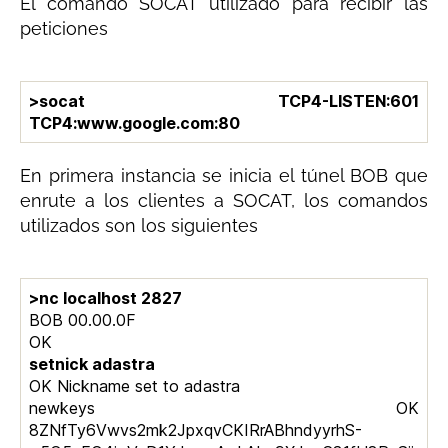
El comando SOCAT utilizado para recibir las
peticiones
>socat TCP4-LISTEN:601
TCP4:www.google.com:80
En primera instancia se inicia el túnel BOB que
enrute a los clientes a SOCAT, los comandos
utilizados son los siguientes
>nc localhost 2827
BOB 00.00.0F
OK
setnick adastra
OK Nickname set to adastra
newkeys OK
8ZNfTy6Vwvs2mk2JpxqvCKIRrABhndyyrhS-