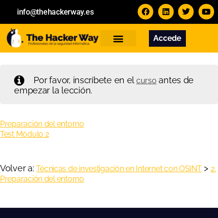
info@thehackerway.es
Accede
Servicios
Formación
Contacto
Por favor, inscríbete en el
antes de
curso
empezar la lección.
Preparación del entorno
Test Módulo 2
Volver a:
>
Técnicas de investigación en Internet con OSINT
2.
Preparación del entorno