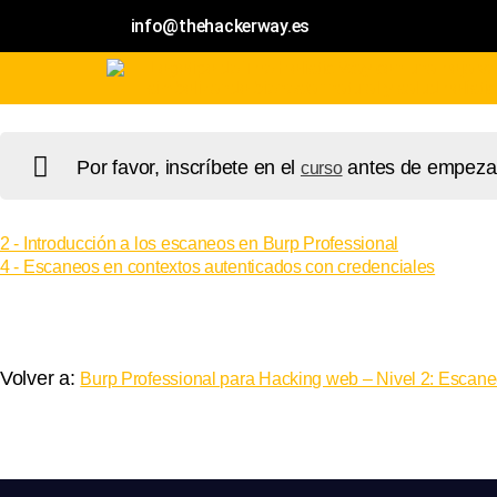
info@thehackerway.es
Por favor, inscríbete en el
antes de empezar 
curso
2 - Introducción a los escaneos en Burp Professional
4 - Escaneos en contextos autenticados con credenciales
Volver a:
Burp Professional para Hacking web – Nivel 2: Escan