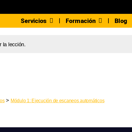
Servicios
Formación
Blog
la lección.
>
eos
Módulo 1: Ejecución de escaneos automáticos