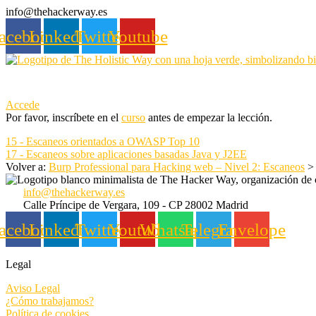
Saltar
info@thehackerway.es
al
acebook
Linkedin
Twitter
Youtube
contenido
Accede
Por favor, inscríbete en el
curso
antes de empezar la lección.
15 - Escaneos orientados a OWASP Top 10
17 - Escaneos sobre aplicaciones basadas Java y J2EE
Volver a:
Burp Professional para Hacking web – Nivel 2: Escaneos
info@thehackerway.es
Calle Príncipe de Vergara, 109 - CP 28002 Madrid
acebook
Linkedin
Twitter
Youtube
Whatsapp
Telegram
Envelope
Legal
Aviso Legal
¿Cómo trabajamos?
Política de cookies