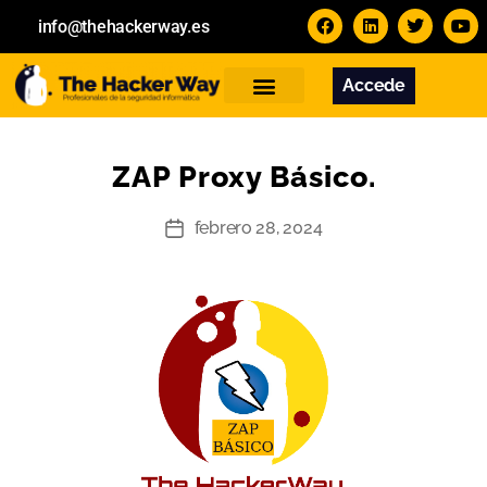
info@thehackerway.es
Accede
Servicios
Formación
Contacto
ZAP Proxy Básico.
febrero 28, 2024